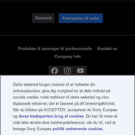
Danmark
Fortrydelse af ordre
Produkter & løsninger til professionelle
Kontakt os
Company Info
Dette websted bruger cookies til at forbedre din
onlineoplevelse, give dig mulighed for at dele indhold på
sociale medier, måle trafikken til dette websted og vise
tilpassede reklamer, der er baseret på dit browsingaktivitet.
Når du klikker på ACCEPTER, accepterer du Sony Europes
og
deres tredjeparters brug af cookies
. Du kan få mere at
vide eller ændre dine cookie-præferencer, når du vil, ved at
besøge Sony Europes
politik vedrørende cookies
.